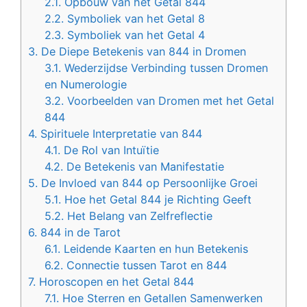
2.1.
Opbouw van het Getal 844
2.2.
Symboliek van het Getal 8
2.3.
Symboliek van het Getal 4
3.
De Diepe Betekenis van 844 in Dromen
3.1.
Wederzijdse Verbinding tussen Dromen
en Numerologie
3.2.
Voorbeelden van Dromen met het Getal
844
4.
Spirituele Interpretatie van 844
4.1.
De Rol van Intuïtie
4.2.
De Betekenis van Manifestatie
5.
De Invloed van 844 op Persoonlijke Groei
5.1.
Hoe het Getal 844 je Richting Geeft
5.2.
Het Belang van Zelfreflectie
6.
844 in de Tarot
6.1.
Leidende Kaarten en hun Betekenis
6.2.
Connectie tussen Tarot en 844
7.
Horoscopen en het Getal 844
7.1.
Hoe Sterren en Getallen Samenwerken