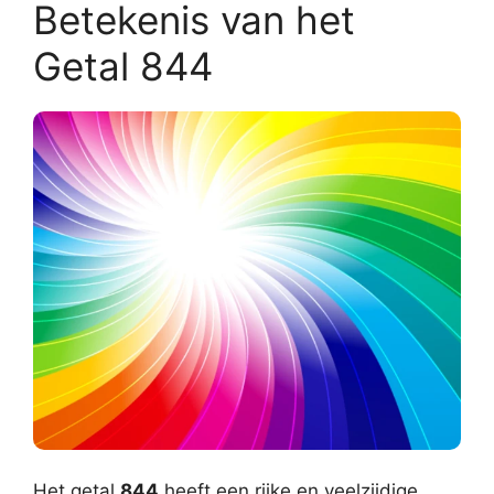
Betekenis van het
Getal 844
Het getal
844
heeft een rijke en veelzijdige