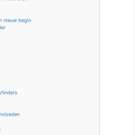
n nieuw begin
der
Vlinders
nvloeden
k