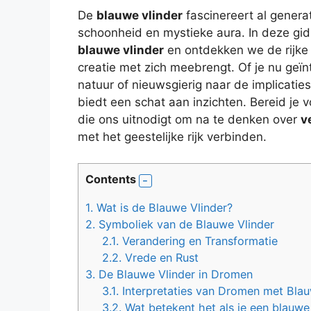
De
blauwe vlinder
fascinereert al genera
schoonheid en mystieke aura. In deze gi
blauwe vlinder
en ontdekken we de rijke 
creatie met zich meebrengt. Of je nu geï
natuur of nieuwsgierig naar de implicatie
biedt een schat aan inzichten. Bereid je
die ons uitnodigt om na te denken over
v
met het geestelijke rijk verbinden.
Contents
1.
Wat is de Blauwe Vlinder?
2.
Symboliek van de Blauwe Vlinder
2.1.
Verandering en Transformatie
2.2.
Vrede en Rust
3.
De Blauwe Vlinder in Dromen
3.1.
Interpretaties van Dromen met Blau
3.2.
Wat betekent het als je een blauwe 