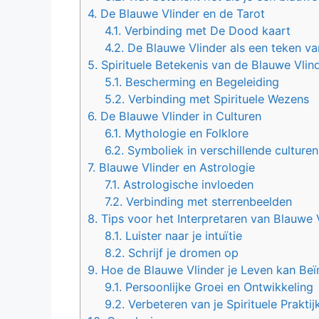
4.
De Blauwe Vlinder en de Tarot
4.1.
Verbinding met De Dood kaart
4.2.
De Blauwe Vlinder als een teken va
5.
Spirituele Betekenis van de Blauwe Vlin
5.1.
Bescherming en Begeleiding
5.2.
Verbinding met Spirituele Wezens
6.
De Blauwe Vlinder in Culturen
6.1.
Mythologie en Folklore
6.2.
Symboliek in verschillende culturen
7.
Blauwe Vlinder en Astrologie
7.1.
Astrologische invloeden
7.2.
Verbinding met sterrenbeelden
8.
Tips voor het Interpretaren van Blauwe 
8.1.
Luister naar je intuïtie
8.2.
Schrijf je dromen op
9.
Hoe de Blauwe Vlinder je Leven kan Beï
9.1.
Persoonlijke Groei en Ontwikkeling
9.2.
Verbeteren van je Spirituele Praktij