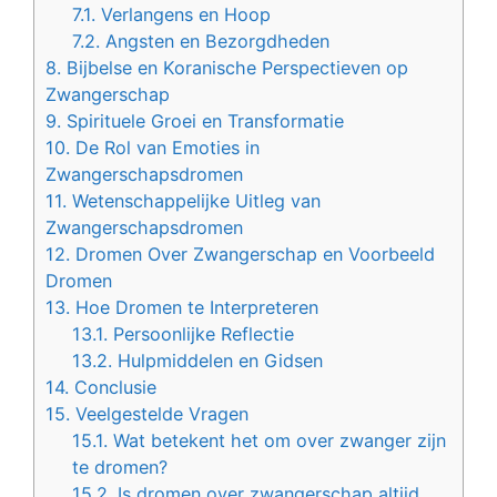
7.1.
Verlangens en Hoop
7.2.
Angsten en Bezorgdheden
8.
Bijbelse en Koranische Perspectieven op
Zwangerschap
9.
Spirituele Groei en Transformatie
10.
De Rol van Emoties in
Zwangerschapsdromen
11.
Wetenschappelijke Uitleg van
Zwangerschapsdromen
12.
Dromen Over Zwangerschap en Voorbeeld
Dromen
13.
Hoe Dromen te Interpreteren
13.1.
Persoonlijke Reflectie
13.2.
Hulpmiddelen en Gidsen
14.
Conclusie
15.
Veelgestelde Vragen
15.1.
Wat betekent het om over zwanger zijn
te dromen?
15.2.
Is dromen over zwangerschap altijd