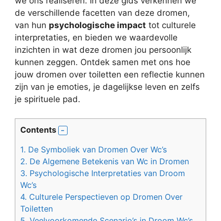
we ons realiseren. In deze gids verkennen we
de verschillende facetten van deze dromen,
van hun
psychologische impact
tot culturele
interpretaties, en bieden we waardevolle
inzichten in wat deze dromen jou persoonlijk
kunnen zeggen. Ontdek samen met ons hoe
jouw dromen over toiletten een reflectie kunnen
zijn van je emoties, je dagelijkse leven en zelfs
je spirituele pad.
Contents
1.
De Symboliek van Dromen Over Wc’s
2.
De Algemene Betekenis van Wc in Dromen
3.
Psychologische Interpretaties van Droom
Wc’s
4.
Culturele Perspectieven op Dromen Over
Toiletten
5.
Veelvoorkomende Scenario’s in Droom Wc’s