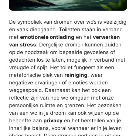
De symboliek van dromen over wc’s is veelzijdig
en vaak diepgaand. Toiletten staan in verband
met
emotionele ontlading
en het
verwerken
van stress
. Dergelijke dromen kunnen duiden
op de noodzaak om bepaalde gevoelens of
gedachten los te laten, mogelijk in verband met
vreugde of spijt. Het toilet fungeert als een
metaforische plek van
reiniging
, waar
negatieve ervaringen of emoties worden
weggespoeld. Daarnaast kan het ook een
reflectie zijn van hoe we omgaan met onze
persoonlijke ruimte en grenzen. Het bezoeken
van een wc in je droom kan ook wijzen op de
behoefte aan
privacy
en het herstellen van je
innerlijke balans, vooral wanneer er in je leven
chaos heerst. Deze dromen nodigen je uit om