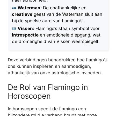
naar schoonheid.
Waterman:
De onafhankelijke en
creatieve
geest van de Waterman sluit aan
bij de speelse aard van flamingo’s.
Vissen:
Flamingo’s staan symbool voor
introspectie
en emotionele diepgang, wat
de dromerigheid van Vissen weerspiegelt.
Deze verbindingen benadrukken hoe flamingo’s
ons kunnen inspireren en aanmoedigen,
afhankelijk van onze astrologische invloeden.
De Rol van Flamingo in
Horoscopen
In horoscopen speelt de flamingo een
bijzondere rol die verband houdt met onze