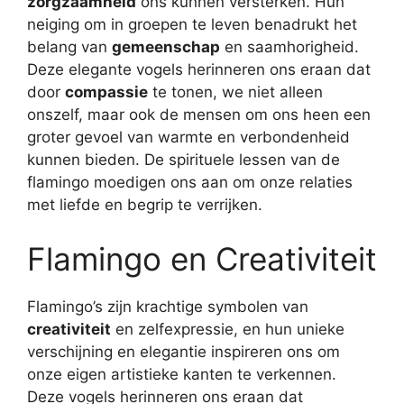
zorgzaamheid
ons kunnen versterken. Hun
neiging om in groepen te leven benadrukt het
belang van
gemeenschap
en saamhorigheid.
Deze elegante vogels herinneren ons eraan dat
door
compassie
te tonen, we niet alleen
onszelf, maar ook de mensen om ons heen een
groter gevoel van warmte en verbondenheid
kunnen bieden. De spirituele lessen van de
flamingo moedigen ons aan om onze relaties
met liefde en begrip te verrijken.
Flamingo en Creativiteit
Flamingo’s zijn krachtige symbolen van
creativiteit
en zelfexpressie, en hun unieke
verschijning en elegantie inspireren ons om
onze eigen artistieke kanten te verkennen.
Deze vogels herinneren ons eraan dat