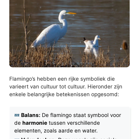
Flamingo’s hebben een rijke symboliek die
varieert van cultuur tot cultuur. Hieronder zijn
enkele belangrijke betekenissen opgesomd:
Balans:
De flamingo staat symbool voor
de
harmonie
tussen verschillende
elementen, zoals aarde en water.