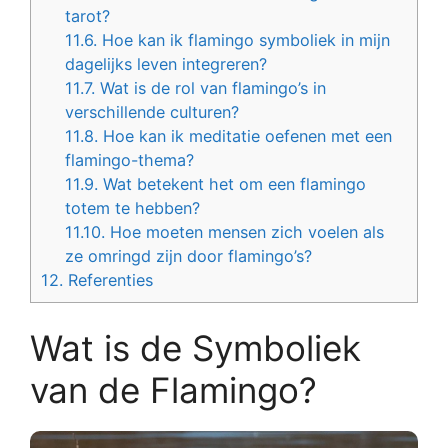
tarot?
11.6.
Hoe kan ik flamingo symboliek in mijn
dagelijks leven integreren?
11.7.
Wat is de rol van flamingo’s in
verschillende culturen?
11.8.
Hoe kan ik meditatie oefenen met een
flamingo-thema?
11.9.
Wat betekent het om een flamingo
totem te hebben?
11.10.
Hoe moeten mensen zich voelen als
ze omringd zijn door flamingo’s?
12.
Referenties
Wat is de Symboliek
van de Flamingo?