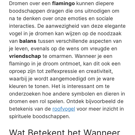
Dromen over een
flamingo
kunnen diepere
boodschappen dragen die ons uitnodigen om
na te denken over onze emoties en sociale
interacties. De aanwezigheid van deze elegante
vogel in je dromen kan wijzen op de noodzaak
van
balans
tussen verschillende aspecten van
je leven, evenals op de wens om vreugde en
vriendschap
te omarmen. Wanneer je een
flamingo in je droom ontmoet, kan dit ook een
oproep zijn tot zelfexpressie en creativiteit,
waarbij je wordt aangemoedigd om je ware
kleuren te tonen. Het is interessant om te
onderzoeken hoe andere symbolen en dieren in
dromen een rol spelen. Ontdek bijvoorbeeld de
betekenis van de
roofvogel
voor meer inzicht in
spirituele boodschappen.
Wat Betekent het Wanneer