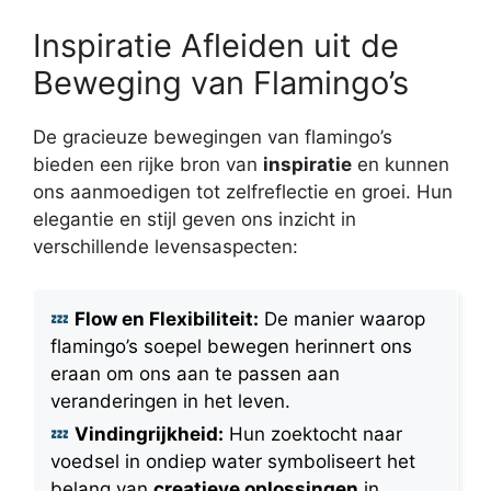
Inspiratie Afleiden uit de
Beweging van Flamingo’s
De gracieuze bewegingen van flamingo’s
bieden een rijke bron van
inspiratie
en kunnen
ons aanmoedigen tot zelfreflectie en groei. Hun
elegantie en stijl geven ons inzicht in
verschillende levensaspecten:
Flow en Flexibiliteit:
De manier waarop
flamingo’s soepel bewegen herinnert ons
eraan om ons aan te passen aan
veranderingen in het leven.
Vindingrijkheid:
Hun zoektocht naar
voedsel in ondiep water symboliseert het
belang van
creatieve oplossingen
in