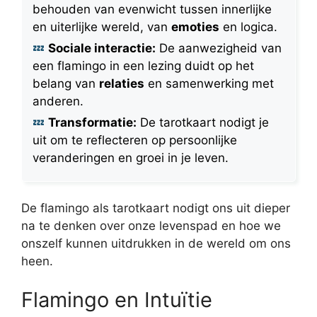
behouden van evenwicht tussen innerlijke
en uiterlijke wereld, van
emoties
en logica.
Sociale interactie:
De aanwezigheid van
een flamingo in een lezing duidt op het
belang van
relaties
en samenwerking met
anderen.
Transformatie:
De tarotkaart nodigt je
uit om te reflecteren op persoonlijke
veranderingen en groei in je leven.
De flamingo als tarotkaart nodigt ons uit dieper
na te denken over onze levenspad en hoe we
onszelf kunnen uitdrukken in de wereld om ons
heen.
Flamingo en Intuïtie