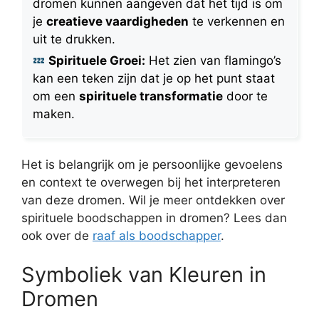
dromen kunnen aangeven dat het tijd is om
je
creatieve vaardigheden
te verkennen en
uit te drukken.
Spirituele Groei:
Het zien van flamingo’s
kan een teken zijn dat je op het punt staat
om een
spirituele transformatie
door te
maken.
Het is belangrijk om je persoonlijke gevoelens
en context te overwegen bij het interpreteren
van deze dromen. Wil je meer ontdekken over
spirituele boodschappen in dromen? Lees dan
ook over de
raaf als boodschapper
.
Symboliek van Kleuren in
Dromen