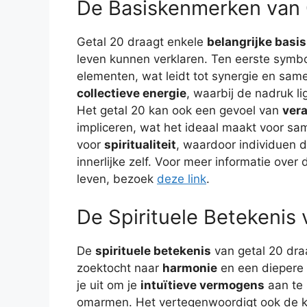
De Basiskenmerken van 
Getal 20 draagt enkele
belangrijke bas
leven kunnen verklaren. Ten eerste symbo
elementen, wat leidt tot synergie en sa
collectieve energie
, waarbij de nadruk li
Het getal 20 kan ook een gevoel van
vera
impliceren, wat het ideaal maakt voor sa
voor
spiritualiteit
, waardoor individuen 
innerlijke zelf. Voor meer informatie over
leven, bezoek
deze link
.
De Spirituele Betekenis 
De
spirituele betekenis
van getal 20 draa
zoektocht naar
harmonie
en een diepere 
je uit om je
intuïtieve vermogens
aan te 
omarmen. Het vertegenwoordigt ook de 