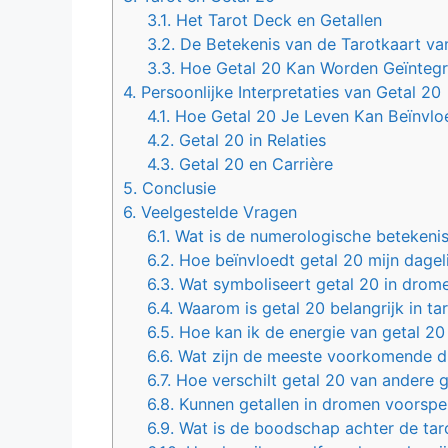
3.1.
Het Tarot Deck en Getallen
3.2.
De Betekenis van de Tarotkaart va
3.3.
Hoe Getal 20 Kan Worden Geïntegre
4.
Persoonlijke Interpretaties van Getal 20
4.1.
Hoe Getal 20 Je Leven Kan Beïnvlo
4.2.
Getal 20 in Relaties
4.3.
Getal 20 en Carrière
5.
Conclusie
6.
Veelgestelde Vragen
6.1.
Wat is de numerologische betekenis
6.2.
Hoe beïnvloedt getal 20 mijn dageli
6.3.
Wat symboliseert getal 20 in drom
6.4.
Waarom is getal 20 belangrijk in ta
6.5.
Hoe kan ik de energie van getal 20
6.6.
Wat zijn de meeste voorkomende d
6.7.
Hoe verschilt getal 20 van andere g
6.8.
Kunnen getallen in dromen voorspe
6.9.
Wat is de boodschap achter de taro