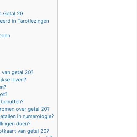
n Getal 20
erd in Tarotlezingen
eden
 van getal 20?
jkse leven?
en?
rot?
 benutten?
romen over getal 20?
etallen in numerologie?
llingen doen?
tkaart van getal 20?