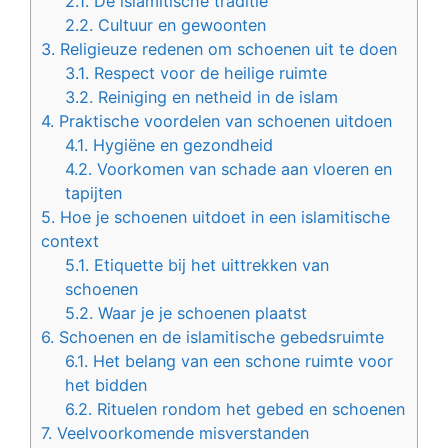
2.1.
De islamitische traditie
2.2.
Cultuur en gewoonten
3.
Religieuze redenen om schoenen uit te doen
3.1.
Respect voor de heilige ruimte
3.2.
Reiniging en netheid in de islam
4.
Praktische voordelen van schoenen uitdoen
4.1.
Hygiëne en gezondheid
4.2.
Voorkomen van schade aan vloeren en
tapijten
5.
Hoe je schoenen uitdoet in een islamitische
context
5.1.
Etiquette bij het uittrekken van
schoenen
5.2.
Waar je je schoenen plaatst
6.
Schoenen en de islamitische gebedsruimte
6.1.
Het belang van een schone ruimte voor
het bidden
6.2.
Rituelen rondom het gebed en schoenen
7.
Veelvoorkomende misverstanden