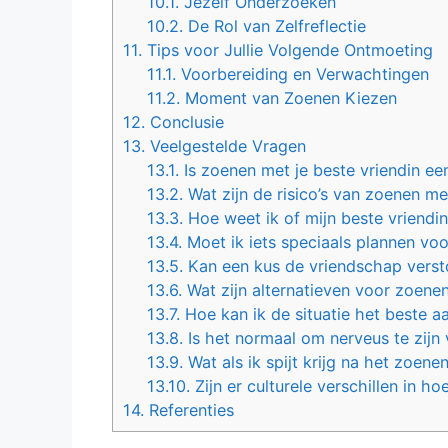
10.1.
Jezelf Onderzoeken
10.2.
De Rol van Zelfreflectie
11.
Tips voor Jullie Volgende Ontmoeting
11.1.
Voorbereiding en Verwachtingen
11.2.
Moment van Zoenen Kiezen
12.
Conclusie
13.
Veelgestelde Vragen
13.1.
Is zoenen met je beste vriendin ee
13.2.
Wat zijn de risico’s van zoenen me
13.3.
Hoe weet ik of mijn beste vriendi
13.4.
Moet ik iets speciaals plannen vo
13.5.
Kan een kus de vriendschap verst
13.6.
Wat zijn alternatieven voor zoene
13.7.
Hoe kan ik de situatie het beste 
13.8.
Is het normaal om nerveus te zijn 
13.9.
Wat als ik spijt krijg na het zoene
13.10.
Zijn er culturele verschillen in 
14.
Referenties