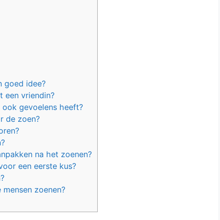
n goed idee?
t een vriendin?
n ook gevoelens heeft?
or de zoen?
oren?
n?
aanpakken na het zoenen?
voor een eerste kus?
n?
hoe mensen zoenen?