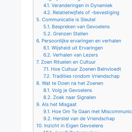
4.1.
Veranderingen in Dynamiek
4.2.
Relatietwijfels of -bevestiging
5.
Communicatie is Sleutel
5.1.
Bespreken van Gevoelens
5.2.
Grenzen Stellen
6.
Persoonlijke ervaringen en verhalen
6.1.
Wijsheid uit Ervaringen
6.2.
Verhalen van Lezers
7.
Zoen Rituelen en Cultuur
7.1.
Hoe Cultuur Zoenen Beïnvloedt
7.2.
Tradities rondom Vriendschap
8.
Wat te Doen na het Zoenen
8.1.
Volg je Gevoelens
8.2.
Zoek naar Signalen
9.
Als het Misgaat
9.1.
Hoe Om Te Gaan met Miscommunic
9.2.
Herstel van de Vriendschap
10.
Inzicht in Eigen Gevoelens