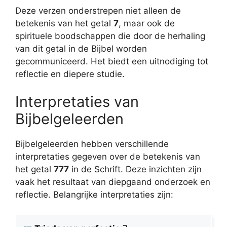
Deze verzen onderstrepen niet alleen de
betekenis van het getal
7
, maar ook de
spirituele boodschappen die door de herhaling
van dit getal in de Bijbel worden
gecommuniceerd. Het biedt een uitnodiging tot
reflectie en diepere studie.
Interpretaties van
Bijbelgeleerden
Bijbelgeleerden hebben verschillende
interpretaties gegeven over de betekenis van
het getal
777
in de Schrift. Deze inzichten zijn
vaak het resultaat van diepgaand onderzoek en
reflectie. Belangrijke interpretaties zijn: