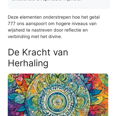
Deze elementen onderstrepen hoe het getal
777 ons aanspoort om hogere niveaus van
wijsheid te nastreven door reflectie en
verbinding met het divine.
De Kracht van
Herhaling