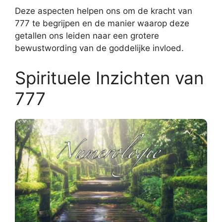
Deze aspecten helpen ons om de kracht van
777 te begrijpen en de manier waarop deze
getallen ons leiden naar een grotere
bewustwording van de goddelijke invloed.
Spirituele Inzichten van
777