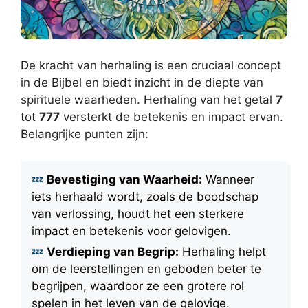
De kracht van herhaling is een cruciaal concept
in de Bijbel en biedt inzicht in de diepte van
spirituele waarheden. Herhaling van het getal
7
tot
777
versterkt de betekenis en impact ervan.
Belangrijke punten zijn:
Bevestiging van Waarheid:
Wanneer
iets herhaald wordt, zoals de boodschap
van verlossing, houdt het een sterkere
impact en betekenis voor gelovigen.
Verdieping van Begrip:
Herhaling helpt
om de leerstellingen en geboden beter te
begrijpen, waardoor ze een grotere rol
spelen in het leven van de gelovige.