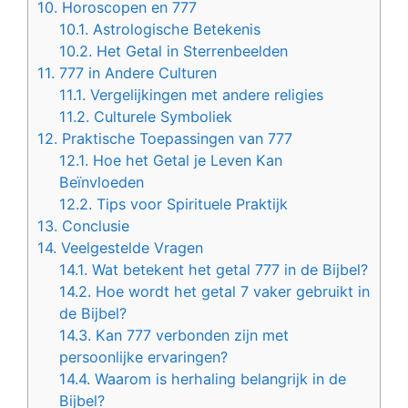
10.
Horoscopen en 777
10.1.
Astrologische Betekenis
10.2.
Het Getal in Sterrenbeelden
11.
777 in Andere Culturen
11.1.
Vergelijkingen met andere religies
11.2.
Culturele Symboliek
12.
Praktische Toepassingen van 777
12.1.
Hoe het Getal je Leven Kan
Beïnvloeden
12.2.
Tips voor Spirituele Praktijk
13.
Conclusie
14.
Veelgestelde Vragen
14.1.
Wat betekent het getal 777 in de Bijbel?
14.2.
Hoe wordt het getal 7 vaker gebruikt in
de Bijbel?
14.3.
Kan 777 verbonden zijn met
persoonlijke ervaringen?
14.4.
Waarom is herhaling belangrijk in de
Bijbel?