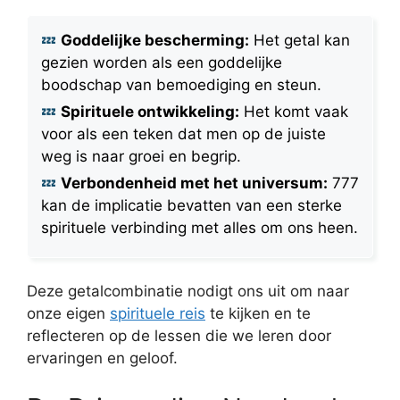
Goddelijke bescherming:
Het getal kan
gezien worden als een goddelijke
boodschap van bemoediging en steun.
Spirituele ontwikkeling:
Het komt vaak
voor als een teken dat men op de juiste
weg is naar groei en begrip.
Verbondenheid met het universum:
777
kan de implicatie bevatten van een sterke
spirituele verbinding met alles om ons heen.
Deze getalcombinatie nodigt ons uit om naar
onze eigen
spirituele reis
te kijken en te
reflecteren op de lessen die we leren door
ervaringen en geloof.