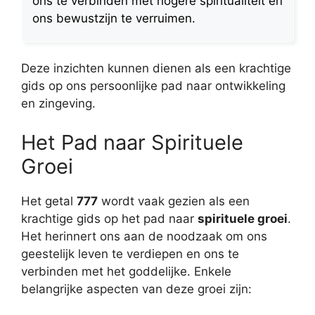
ons te verbinden met hogere spiritualiteit en
ons bewustzijn te verruimen.
Deze inzichten kunnen dienen als een krachtige
gids op ons persoonlijke pad naar ontwikkeling
en zingeving.
Het Pad naar Spirituele
Groei
Het getal
777
wordt vaak gezien als een
krachtige gids op het pad naar
spirituele groei
.
Het herinnert ons aan de noodzaak om ons
geestelijk leven te verdiepen en ons te
verbinden met het goddelijke. Enkele
belangrijke aspecten van deze groei zijn: