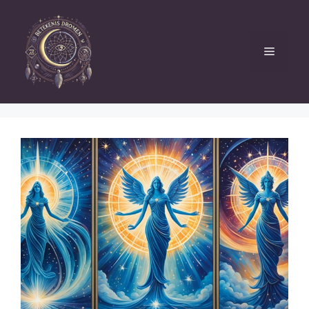
Skip
to
content
Menu