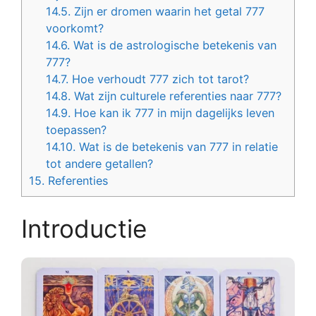
14.5.
Zijn er dromen waarin het getal 777
voorkomt?
14.6.
Wat is de astrologische betekenis van
777?
14.7.
Hoe verhoudt 777 zich tot tarot?
14.8.
Wat zijn culturele referenties naar 777?
14.9.
Hoe kan ik 777 in mijn dagelijks leven
toepassen?
14.10.
Wat is de betekenis van 777 in relatie
tot andere getallen?
15.
Referenties
Introductie