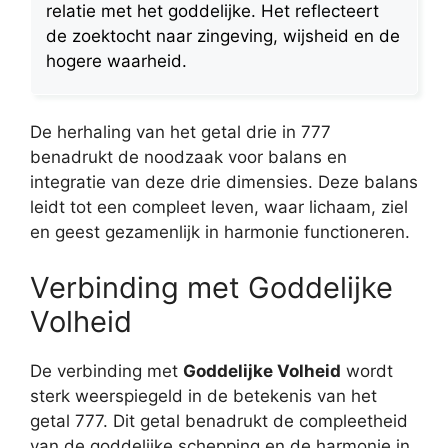
relatie met het goddelijke. Het reflecteert
de zoektocht naar zingeving, wijsheid en de
hogere waarheid.
De herhaling van het getal drie in 777
benadrukt de noodzaak voor balans en
integratie van deze drie dimensies. Deze balans
leidt tot een compleet leven, waar lichaam, ziel
en geest gezamenlijk in harmonie functioneren.
Verbinding met Goddelijke
Volheid
De verbinding met
Goddelijke Volheid
wordt
sterk weerspiegeld in de betekenis van het
getal 777. Dit getal benadrukt de compleetheid
van de goddelijke schepping en de harmonie in