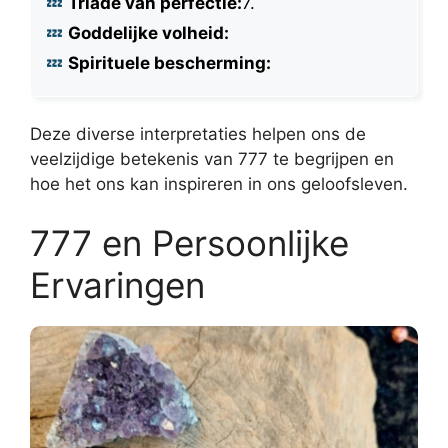
Triade van perfectie:
7.
Goddelijke volheid:
Spirituele bescherming:
Deze diverse interpretaties helpen ons de
veelzijdige betekenis van 777 te begrijpen en
hoe het ons kan inspireren in ons geloofsleven.
777 en Persoonlijke
Ervaringen