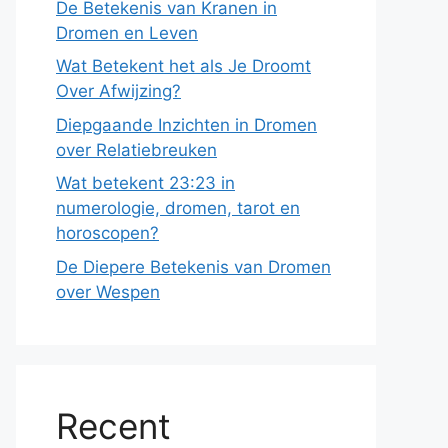
De Betekenis van Kranen in
Dromen en Leven
Wat Betekent het als Je Droomt
Over Afwijzing?
Diepgaande Inzichten in Dromen
over Relatiebreuken
Wat betekent 23:23 in
numerologie, dromen, tarot en
horoscopen?
De Diepere Betekenis van Dromen
over Wespen
Recent