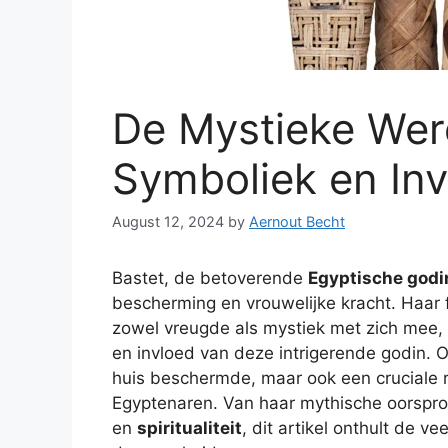
De Mystieke Were
Symboliek en In
August 12, 2024
by
Aernout Becht
Bastet, de betoverende
Egyptische godi
bescherming en vrouwelijke kracht. Haar
zowel vreugde als mystiek met zich mee, e
en invloed van deze intrigerende godin. 
huis beschermde, maar ook een cruciale ro
Egyptenaren. Van haar mythische oorspron
en
spiritualiteit
, dit artikel onthult de v