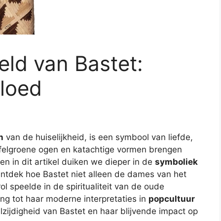
ld van Bastet:
vloed
n
van de huiselijkheid, is een symbool van liefde,
 felgroene ogen en katachtige vormen brengen
n in dit artikel duiken we dieper in de
symboliek
Ontdek hoe Bastet niet alleen de dames van het
l speelde in de spiritualiteit van de oude
g tot haar moderne interpretaties in
popcultuur
eelzijdigheid van Bastet en haar blijvende impact op