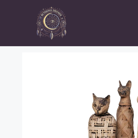
Skip
to
content