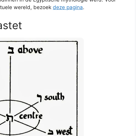
rituele wereld, bezoek
deze pagina
.
astet