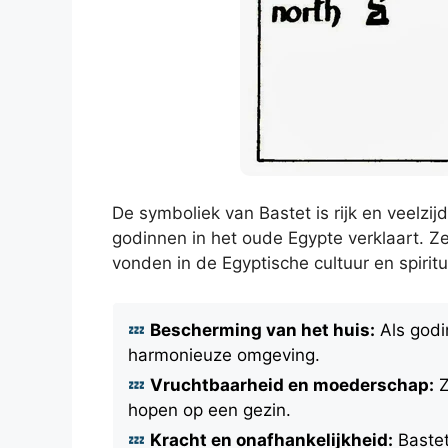
De symboliek van Bastet is rijk en veelzij
godinnen in het oude Egypte verklaart. Z
vonden in de Egyptische cultuur en spirit
Bescherming van het huis:
Als godin
harmonieuze omgeving.
Vruchtbaarheid en moederschap:
Z
hopen op een gezin.
Kracht en onafhankelijkheid:
Bastet