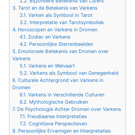
2.2.
Bijzondere Betekenis van Cijfers
3.
Tarot en de Betekenis van Varkens
3.1.
Varken als Symbool in Tarot
3.2.
Interpretatie van Tarotsymboliek
4.
Horoscopen en Varkens in Dromen
4.1.
Zodiac en Varkens
4.2.
Persoonlijke Sterrenbeelden
5.
Emotionele Betekenis van Dromen over
Varkens
5.1.
Varkens en Welvaart
5.2.
Varkens als Symbool van Genegenheid
6.
Culturele Achtergrond van Varkens in
Dromen
6.1.
Varkens in Verschillende Culturen
6.2.
Mythologische Gebruiken
7.
De Psychologie Achter Dromen over Varkens
7.1.
Freudiaanse Interpretaties
7.2.
Cognitieve Perspectieven
8.
Persoonlijke Ervaringen en Interpretaties