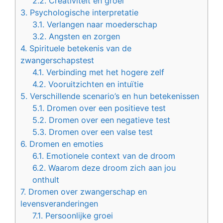
2.2.
Creativiteit en groei
3.
Psychologische interpretatie
3.1.
Verlangen naar moederschap
3.2.
Angsten en zorgen
4.
Spirituele betekenis van de
zwangerschapstest
4.1.
Verbinding met het hogere zelf
4.2.
Vooruitzichten en intuïtie
5.
Verschillende scenario’s en hun betekenissen
5.1.
Dromen over een positieve test
5.2.
Dromen over een negatieve test
5.3.
Dromen over een valse test
6.
Dromen en emoties
6.1.
Emotionele context van de droom
6.2.
Waarom deze droom zich aan jou
onthult
7.
Dromen over zwangerschap en
levensveranderingen
7.1.
Persoonlijke groei