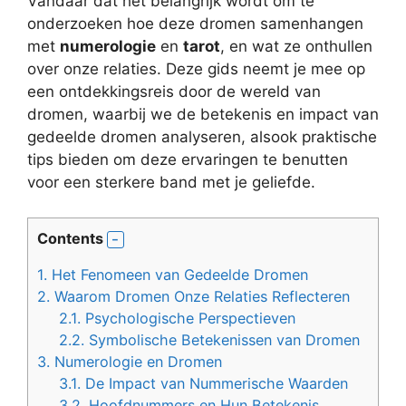
Vandaar dat het belangrijk wordt om te
onderzoeken hoe deze dromen samenhangen
met
numerologie
en
tarot
, en wat ze onthullen
over onze relaties. Deze gids neemt je mee op
een ontdekkingsreis door de wereld van
dromen, waarbij we de betekenis en impact van
gedeelde dromen analyseren, alsook praktische
tips bieden om deze ervaringen te benutten
voor een sterkere band met je geliefde.
Contents
1.
Het Fenomeen van Gedeelde Dromen
2.
Waarom Dromen Onze Relaties Reflecteren
2.1.
Psychologische Perspectieven
2.2.
Symbolische Betekenissen van Dromen
3.
Numerologie en Dromen
3.1.
De Impact van Nummerische Waarden
3.2.
Hoofdnummers en Hun Betekenis