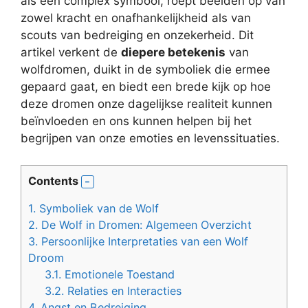
als een complex symbool, roept beelden op van
zowel kracht en onafhankelijkheid als van
scouts van bedreiging en onzekerheid. Dit
artikel verkent de
diepere betekenis
van
wolfdromen, duikt in de symboliek die ermee
gepaard gaat, en biedt een brede kijk op hoe
deze dromen onze dagelijkse realiteit kunnen
beïnvloeden en ons kunnen helpen bij het
begrijpen van onze emoties en levenssituaties.
Contents
1.
Symboliek van de Wolf
2.
De Wolf in Dromen: Algemeen Overzicht
3.
Persoonlijke Interpretaties van een Wolf
Droom
3.1.
Emotionele Toestand
3.2.
Relaties en Interacties
4.
Angst en Bedreiging