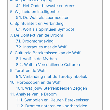
4.1.
Het Onderbewuste en Vrees
5.
Wijsheid en Intelligentie
5.1.
De Wolf als Leermeester
6.
Spiritualiteit en Verbinding
6.1.
Wolf als Spiritueel Symbool
7.
De Context van de Droom
7.1.
Droomomgeving
7.2.
Interacties met de Wolf
8.
Culturele Betekenissen van de Wolf
8.1.
wolf in de Mythen
8.2.
Wolf in Verschillende Culturen
9.
Tarot en de Wolf
9.1.
Verbinding met de Tarotsymboliek
10.
Horoscopen en de Wolf
10.1.
Wat jouw Sterrenbeelden Zeggen
11.
Analyse van je Droom
11.1.
Symbolen en Kleuren Betekenissen
11.2.
Dromen noteren en voorbereiden