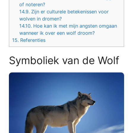
of noteren?
14.9.
Zijn er culturele betekenissen voor
wolven in dromen?
14.10.
Hoe kan ik met mijn angsten omgaan
wanneer ik over een wolf droom?
15.
Referenties
Symboliek van de Wolf