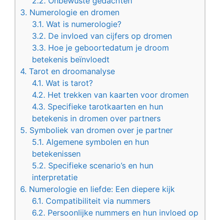
2.2.
Onbewuste gedachten
3.
Numerologie en dromen
3.1.
Wat is numerologie?
3.2.
De invloed van cijfers op dromen
3.3.
Hoe je geboortedatum je droom
betekenis beïnvloedt
4.
Tarot en droomanalyse
4.1.
Wat is tarot?
4.2.
Het trekken van kaarten voor dromen
4.3.
Specifieke tarotkaarten en hun
betekenis in dromen over partners
5.
Symboliek van dromen over je partner
5.1.
Algemene symbolen en hun
betekenissen
5.2.
Specifieke scenario’s en hun
interpretatie
6.
Numerologie en liefde: Een diepere kijk
6.1.
Compatibiliteit via nummers
6.2.
Persoonlijke nummers en hun invloed op