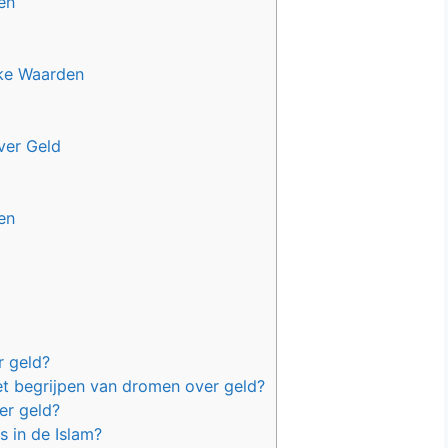
en
jke Waarden
ver Geld
en
r geld?
et begrijpen van dromen over geld?
er geld?
s in de Islam?