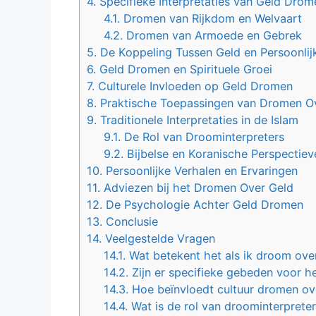
4.
Specifieke Interpretaties van Geld Drom
4.1.
Dromen van Rijkdom en Welvaart
4.2.
Dromen van Armoede en Gebrek
5.
De Koppeling Tussen Geld en Persoonli
6.
Geld Dromen en Spirituele Groei
7.
Culturele Invloeden op Geld Dromen
8.
Praktische Toepassingen van Dromen O
9.
Traditionele Interpretaties in de Islam
9.1.
De Rol van Droominterpreters
9.2.
Bijbelse en Koranische Perspectiev
10.
Persoonlijke Verhalen en Ervaringen
11.
Adviezen bij het Dromen Over Geld
12.
De Psychologie Achter Geld Dromen
13.
Conclusie
14.
Veelgestelde Vragen
14.1.
Wat betekent het als ik droom ove
14.2.
Zijn er specifieke gebeden voor h
14.3.
Hoe beïnvloedt cultuur dromen ov
14.4.
Wat is de rol van droominterpreter