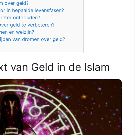
om over geld?
r in bepaalde levensfasen?
 beter onthouden?
ver geld te verbeteren?
men en welzijn?
rijpen van dromen over geld?
t van Geld in de Islam